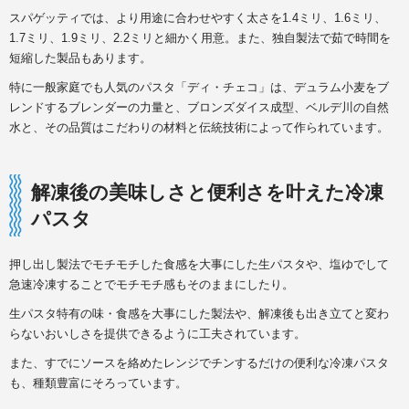
スパゲッティでは、より用途に合わせやすく太さを1.4ミリ、1.6ミリ、
1.7ミリ、1.9ミリ、2.2ミリと細かく用意。また、独自製法で茹で時間を
短縮した製品もあります。
特に一般家庭でも人気のパスタ「ディ・チェコ」は、デュラム小麦をブ
レンドするブレンダーの力量と、ブロンズダイス成型、ベルデ川の自然
水と、その品質はこだわりの材料と伝統技術によって作られています。
解凍後の美味しさと便利さを叶えた冷凍
パスタ
押し出し製法でモチモチした食感を大事にした生パスタや、塩ゆでして
急速冷凍することでモチモチ感もそのままにしたり。
生パスタ特有の味・食感を大事にした製法や、解凍後も出き立てと変わ
らないおいしさを提供できるように工夫されています。
また、すでにソースを絡めたレンジでチンするだけの便利な冷凍パスタ
も、種類豊富にそろっています。