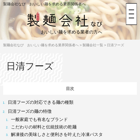
製麺会社なび おいしい麺を求める業界関係者へ
おいしい麺を求める業者の方へ
製麺会社なび おいしい麺を求める業界関係者へ
>
製麺会社一覧
>
日清フーズ
日清フーズ
日清フーズの対応できる麺の種類
日清フーズの麺の特徴
一般家庭でも有名なブランド
こだわりの材料と伝統技術の乾麺
解凍後の美味しさと便利さを叶えた冷凍パスタ