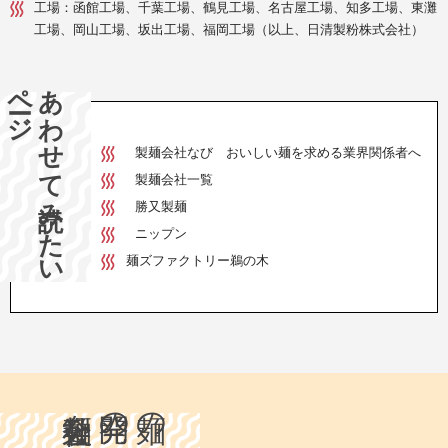
工場：函館工場、千葉工場、鶴見工場、名古屋工場、知多工場、東灘
工場、岡山工場、坂出工場、福岡工場（以上、日清製粉株式会社）
ージ
あ
わ
せ
て
読み
た
い
ペ
製麺会社なび おいしい麺を求める業界関係者へ
製麺会社一覧
勝又製麺
ニップン
麺ズファクトリー鵜の木
製麺会社を比較
開発の可否で
麺の種類と