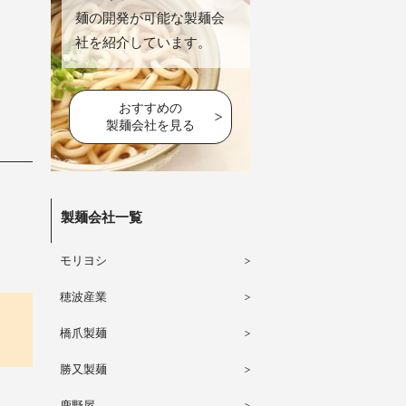
麺の開発が可能な製麺会
社を紹介しています。
おすすめの
製麺会社を見る
製麺会社一覧
モリヨシ
穂波産業
橋爪製麺
勝又製麺
鹿野屋