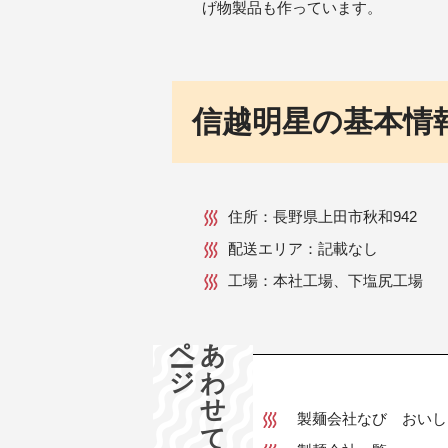
げ物製品も作っています。
信越明星の基本情
住所：長野県上田市秋和942
配送エリア：記載なし
工場：本社工場、下塩尻工場
ージ
あ
わ
せ
て
読み
た
い
ペ
製麺会社なび おいし