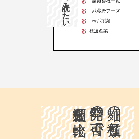
製麺会社一覧
武蔵野フーズ
橋爪製麺
穂波産業
製麺会社を比較
開発の可否で
麺の種類と