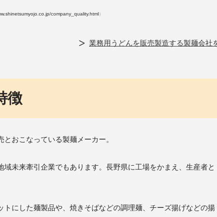
ww.shinetsumyojo.co.jp/company_quality.html
）
業務用うどんを販売製造する製麺会社
特徴
売とおこなっている製麺メーカー。
地域未来牽引企業でもあります。長野県に工場をかまえ、生産者と
ットにした麺製品や、焼きそばなどの調理麺、チーズ揚げなどの揚