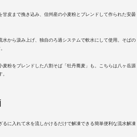
を甘皮まで挽き込み、信州産の小麦粉とブレンドして作られた安曇
流水から汲み上げ、独自のろ過システムで軟水にして使用。そばの
す。
小麦粉をブレンドした八割そば「牡丹蕎麦」も。こちらは八ヶ岳源
す。
麺
ざるに入れて水を流しかけるだけで解凍できる簡単便利な流水解凍