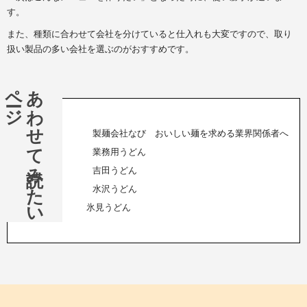
す。
また、種類に合わせて会社を分けていると仕入れも大変ですので、取り
扱い製品の多い会社を選ぶのがおすすめです。
ージ
あ
わ
せ
て
読み
た
い
ペ
製麺会社なび おいしい麺を求める業界関係者へ
業務用うどん
吉田うどん
水沢うどん
氷見うどん