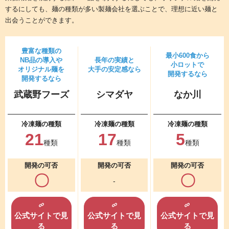
するにしても、
麺の種類が多い製麺会社を選ぶことで、理想に近い麺と
出会う
ことができます。
豊富な種類の
最小600食から
NB品の導入や
長年の実績と
小ロットで
オリジナル麺を
大手の安定感なら
開発するなら
開発するなら
武蔵野フーズ
シマダヤ
なか川
冷凍麺の種類
冷凍麺の種類
冷凍麺の種類
21
17
5
種類
種類
種類
開発の可否
開発の可否
開発の可否
〇
〇
-
公式サイトで
見
公式サイトで
見
公式サイトで
見
る
る
る