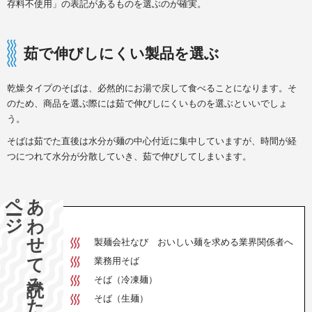
存料不使用」の表記があるものを選ぶのが確実。
茹で伸びしにくい製品を選ぶ
乾燥タイプのそばは、必然的にお湯で戻して食べることになります。そ
のため、商品を選ぶ際には茹で伸びしにくいものを選ぶといいでしょ
う。
そばは茹でた直後は水分が麺の中心付近に集中していますが、時間が経
つにつれて水分が分散していき、茹で伸びしてしまいます。
ージ
あ
わ
せ
て
読み
た
い
ペ
製麺会社なび おいしい麺を求める業界関係者へ
業務用そば
そば（冷凍麺）
そば（生麺）